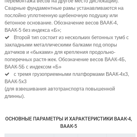
перемонтажа весов на другое место дислокации).
Сварные фундаментные рамы устанавливаются на
послойно уплотненную щебеночную подушку или
бетонное основание. Обозначение весов ВААК-4,
ВААК-5 без индекса «Б»;
Второй тип состоит из нескольких бетонных тумб с
закладными металлическими балками под опоры
датчиков и «быками» для крепления продольно-
поперечных растя-жек. Обозначение весов ВААК-4Б,
ВААК-5Б с индексом «Б»
с тремя грузоприемными платформами ВААК-4х3,
ВААК-5х3
(для взвешивания автотранспорта повышенной
длинны).
ОСНОВНЫЕ ПАРАМЕТРЫ И ХАРАКТЕРИСТИКИ ВААК-4,
ВААК-5