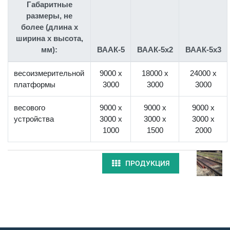
Габаритные
размеры, не
более (длина х
ширина х высота,
мм):
ВААК-5
ВААК-5x2
ВААК-5x3
весоизмерительной
9000 х
18000 х
24000 х
платформы
3000
3000
3000
весового
9000 х
9000 х
9000 х
устройства
3000 х
3000 х
3000 х
1000
1500
2000
ПРОДУКЦИЯ