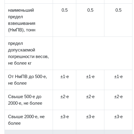
наименьший
0.5
0.5
0.5
предел
взвешивания
(НмПВ), тонн
предел
допускаемой
погрешности весов,
не более кг
От НмПВ до 500∙е,
±1∙е
±1∙е
±1∙е
не более
Свыше 500∙е до
±2∙е
±2∙е
±2∙е
2000∙е, не более
Свыше 2000∙е, не
±3∙е
±3∙е
±3∙е
более