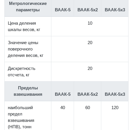
Метрологические
параметры
ВААК-5
ВААК-5x2
ВААК-5x3
Цена деления
10
шкалы весов, кг
Значение цены
20
поверочного
деления весов, кг
Дискретность
20
отсчета, кг
Пределы
взвешивания
ВААК-5
ВААК-5x2
ВААК-5x3
наибольший
40
60
120
предел
взвешивания
(НПВ), тонн